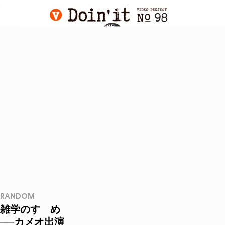
RANDOM
雑学のすゝめ
──カメオ出演