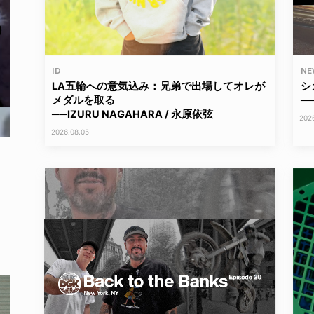
ID
NE
LA五輪への意気込み：兄弟で出場してオレが
シ
メダルを取る
──
──IZURU NAGAHARA / 永原依弦
202
2026.08.05
LIFE HACK
NEWS
150 WALLET
HAGEBA BOYS
2026.07.28
2026.07.31