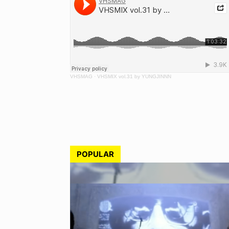
VHSMAG
·
VHSMIX vol.31 by YUNGJINNN
POPULAR