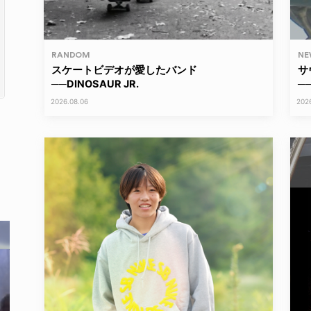
RANDOM
NE
スケートビデオが愛したバンド
サ
──DINOSAUR JR.
──
2026.08.06
202