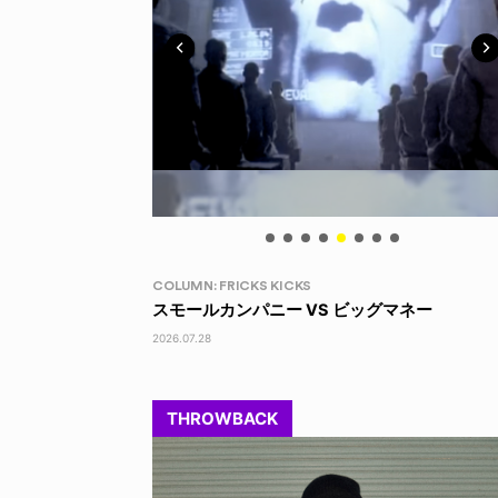
LIFE HACK
ッグマネー
LINE SOCKS
2026.08.04
THROWBACK