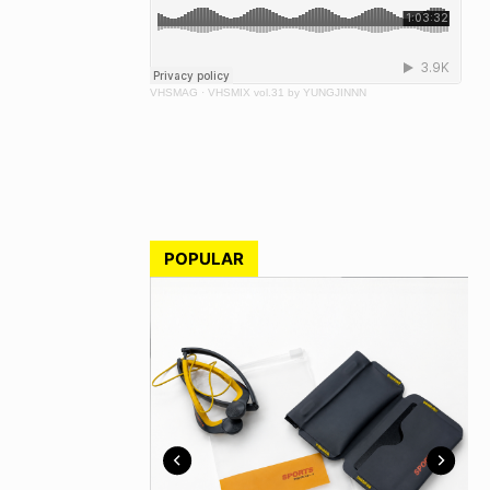
VHSMAG
·
VHSMIX vol.31 by YUNGJINNN
POPULAR