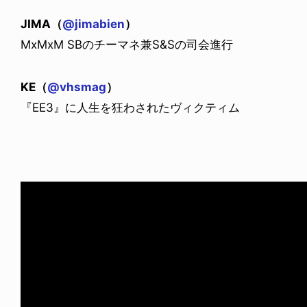
JIMA（
@jimabien
）
MxMxM SBのチーマネ兼S&Sの司会進行
KE（
@vhsmag
）
『EE3』に人生を狂わされたヴィクティム