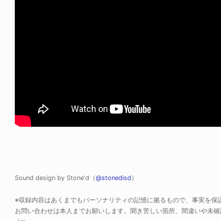
Sound design by Stone'd（
@stonedisd
）
※収録内容はあくまでもパーソナリティの記憶に拠るもので、事実を保
お問い合わせは本人までお願いします。聞き苦しい箇所、間違いや未確認