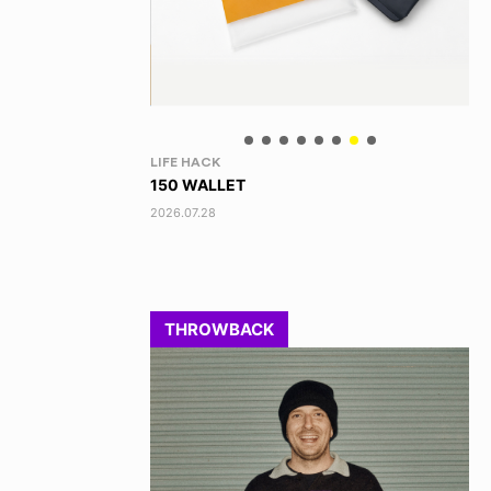
NEWS
YO
HAGEBA BOYS 2026
あ
2026.07.31
202
THROWBACK