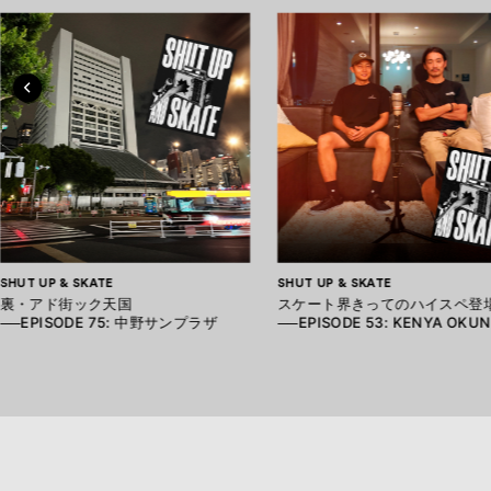
SHUT UP & SKATE
SHUT UP & SKATE
裏・アド街ック天国
スケート界きってのハイスペ登
──EPISODE 75: 中野サンプラザ
──EPISODE 53: KENYA OKU