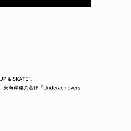
原佳耶
& SKATE”。
岸発の名作『Underachievers: