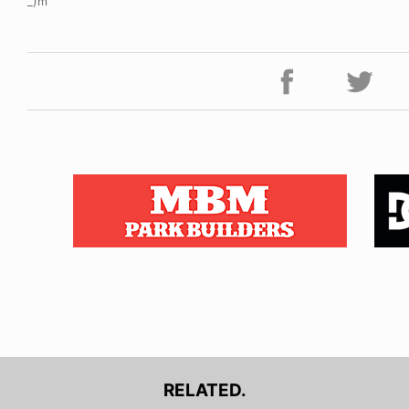
_)m
RELATED.