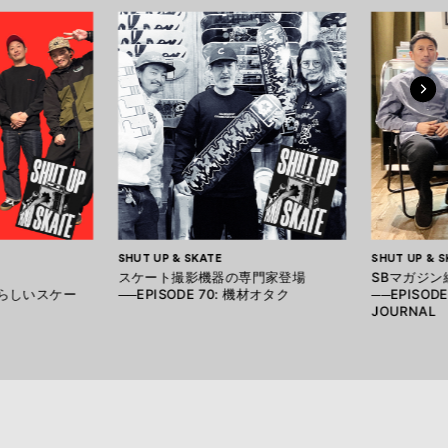
SHUT UP & SKATE
SHUT UP & S
スケート撮影機器の専門家登場
SBマガジン
すばらしいスケー
──EPISODE 70: 機材オタク
──EPISODE
JOURNAL