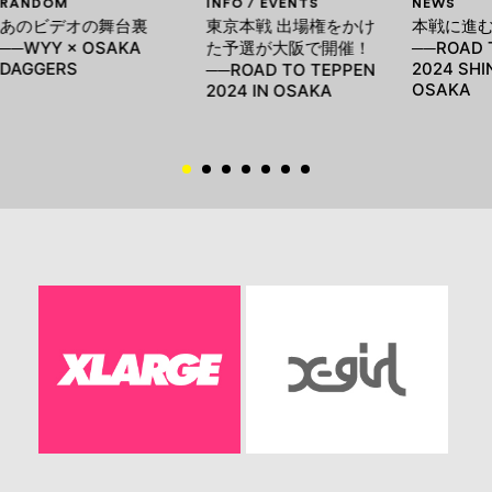
RANDOM
INFO / EVENTS
NEWS
あのビデオの舞台裏
東京本戦 出場権をかけ
本戦に進む
──WYY × OSAKA
た予選が大阪で開催！
──ROAD 
DAGGERS
2024 SHI
──ROAD TO TEPPEN
OSAKA
2024 IN OSAKA