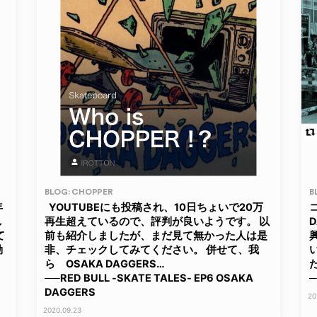
BLOG: CHOPPER
B
年
YOUTUBEにも投稿され、10日ちょいで20万
し
再生超えているので、評判が良いようです。 以
D
て
前も紹介しましたが、まだ見て無かった人は是
勤
非、チェックしてみてください。 併せて、我
ら OSAKA DAGGERS…
──RED BULL -SKATE TALES- EP6 OSAKA
─
DAGGERS
20
2020.09.23