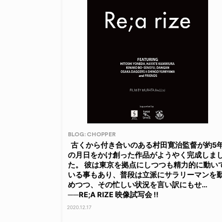
BLOG: CHOPPER
古くから付き合いのある村田寛治監督が約5
の月日をかけ創った作品がようやく完成しま
た。 彼は東京を拠点にしつつも精力的に動い
いる事もあり、普段は立派にサラリーマンを
めつつ、その忙しい状況を言い訳にもせ…
──RE;A RIZE 映像試写会 !!
2020.12.17