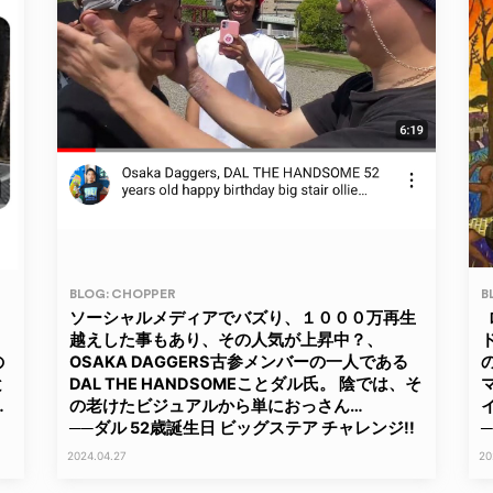
BLOG: CHOPPER
B
ソーシャルメディアでバズり、１０００万再生
。
越えした事もあり、その人気が上昇中？、
ド
の
OSAKA DAGGERS古参メンバーの一人である
と
DAL THE HANDSOMEことダル氏。 陰では、そ
…
の老けたビジュアルから単におっさん…
イ
──ダル 52歳誕生日 ビッグステア チャレンジ!!
─
2024.04.27
20