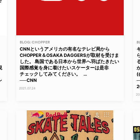
BLOG: CHOPPER
B
CNNというアメリカの有名なテレビ局から
CHOPPER＆OSAKA DAGGERSが取材を受けま
した。 島国である日本から世界へ羽ばたきたい
る
現
国際感覚を身に着けたいスケーターは是非
チェックしてみてください。 …
(
レ
──CNN
─
2
2021.07.24
20