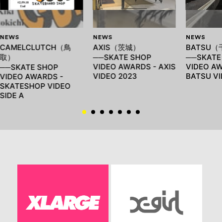
NEWS
NEWS
NEWS
CAMELCLUTCH（鳥
AXIS（茨城）
BATSU
取）
──SKATE SHOP
──SKATE
VIDEO AWARDS - AXIS
VIDEO AW
──SKATE SHOP
VIDEO 2023
BATSU VI
VIDEO AWARDS -
SKATESHOP VIDEO
SIDE A