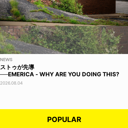
NEWS
ストゥが先導
──EMERICA - WHY ARE YOU DOING THIS?
2026.08.04
POPULAR