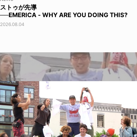
ストゥが先導
──EMERICA - WHY ARE YOU DOING THIS?
2026.08.04