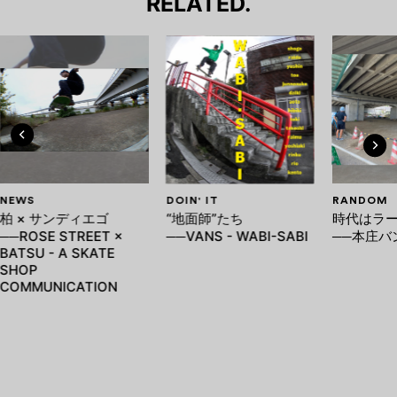
RELATED.
NEWS
DOIN' IT
RANDOM
柏 × サンディエゴ
“地面師”たち
時代はラ
──ROSE STREET ×
──VANS - WABI-SABI
──本庄バ
BATSU - A SKATE
SHOP
COMMUNICATION