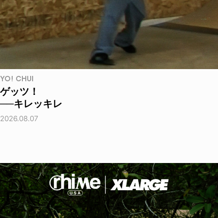
YO! CHUI
ゲッツ！
──キレッキレ
2026.08.07