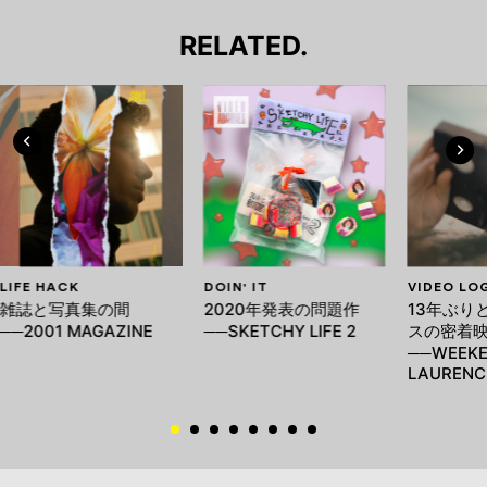
RELATED.
LIFE HACK
DOIN' IT
VIDEO LO
雑誌と写真集の間
2020年発表の問題作
13年ぶり
──2001 MAGAZINE
──SKETCHY LIFE 2
スの密着
──WEEKE
LAURENC