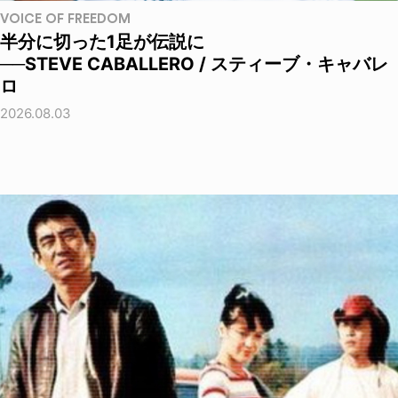
VOICE OF FREEDOM
半分に切った1足が伝説に
──STEVE CABALLERO / スティーブ・キャバレ
ロ
2026.08.03