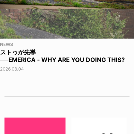
NEWS
ストゥが先導
──EMERICA - WHY ARE YOU DOING THIS?
2026.08.04