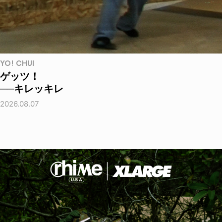
YO! CHUI
ゲッツ！
──キレッキレ
2026.08.07