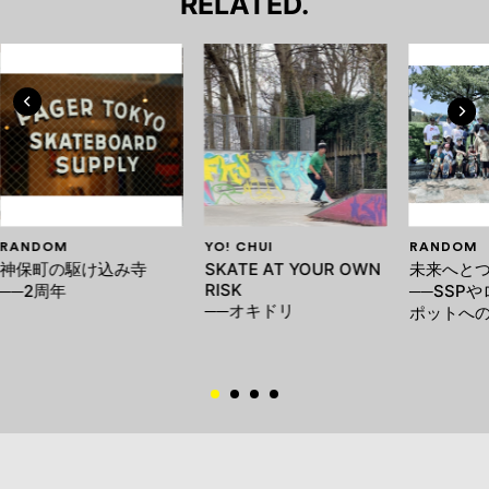
RELATED.
RANDOM
YO! CHUI
RANDOM
神保町の駆け込み寺
SKATE AT YOUR OWN
未来へと
RISK
──2周年
──SSP
──オキドリ
ポットへ