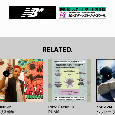
RELATED.
REPORT
INFO / EVENTS
RANDOM
祝3周年！
PUMA
ハッピー