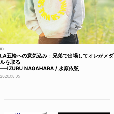
ID
LA五輪への意気込み：兄弟で出場してオレがメダ
ルを取る
──IZURU NAGAHARA / 永原依弦
2026.08.05