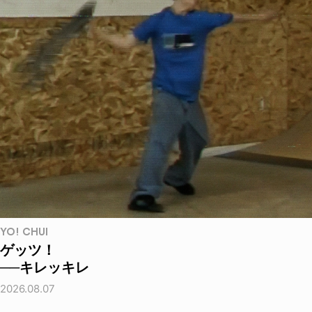
YO! CHUI
ゲッツ！
──キレッキレ
2026.08.07