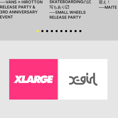
SKATEBOARDINGの試
──VANS × HIROTTON
迎え！
RELEASE PARTY &
写もあり〼
──MAITE 
3RD ANNIVERSARY
──SMALL WHEELS
EVENT
RELEASE PARTY