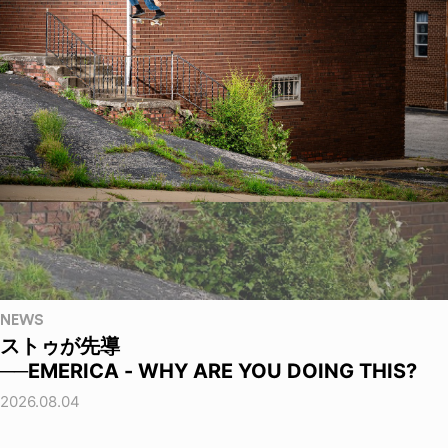
NEWS
ストゥが先導
──EMERICA - WHY ARE YOU DOING THIS?
2026.08.04