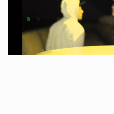
NDOM
NEWS
NOSAUR JR.
TOBY RYAN - PRO FOR RE
6.08.06
2026.08.08