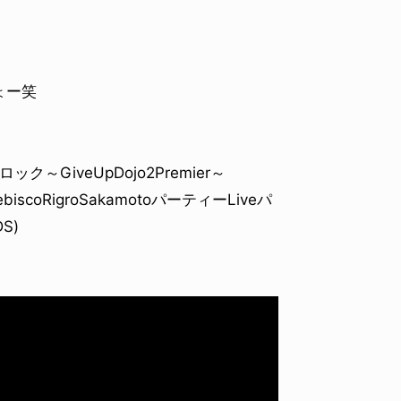
ょー笑
GiveUpDojo2Premier～
icebiscoRigroSakamotoパーティーLiveパ
S)