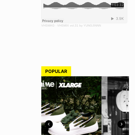
VHSMAG
·
VHSMIX vol.31 by YUNGJINNN
POPULAR