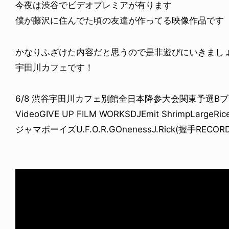
今夜は渋谷でビデオプレミアが有ります
僕が藤沢に住んでた頃の友達が作ってる映像作品です
かなりふざけた内容だと思うので是非遊びにいきまし
宇田川カフェです！
6/8 渋谷宇田川カフェ別館全日本降参大会関東予選Bブロック～
VideoGIVE UP FILM WORKSDJEmit ShrimpLargeR
ジャマボーイズU.F.O.R.GOnenessJ.Rick(握手RECORD