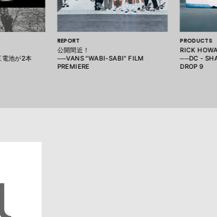
REPORT
PRODUCTS
公開間近！
RICK HO
三電池が2本
──VANS "WABI-SABI" FILM
──DC - SH
PREMIERE
DROP 9