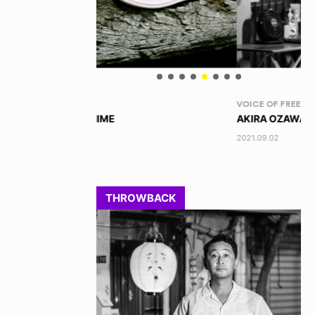
VOICE OF FREEDOM
RA
AKIRA OZAWA / 尾澤 彰
DI
202
2021.09.02
THROWBACK