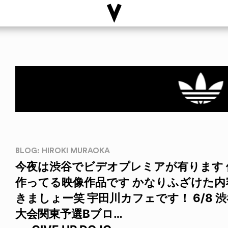
BLOG: HIROKI MURAOKA
今夜は渋谷でビデオプレミアが有ります
作ってる映像作品です かなりふざけた
きましょー笑 宇田川カフェです！ 6/8
大会関東予選Bブロ…