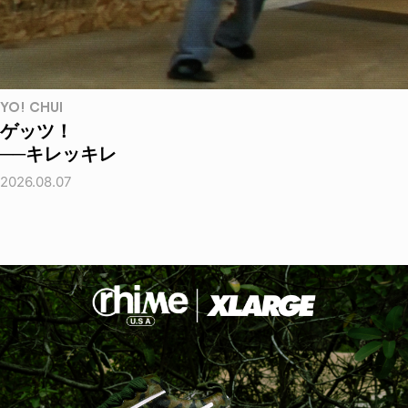
YO! CHUI
ゲッツ！
──キレッキレ
2026.08.07