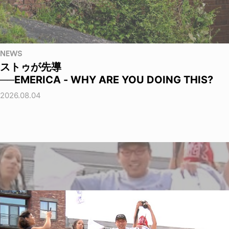
NEWS
ストゥが先導
──EMERICA - WHY ARE YOU DOING THIS?
2026.08.04