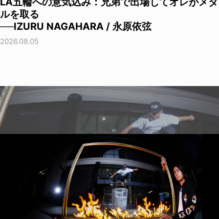
LA五輪への意気込み：兄弟で出場してオレがメダ
ルを取る
──IZURU NAGAHARA / 永原依弦
2026.08.05