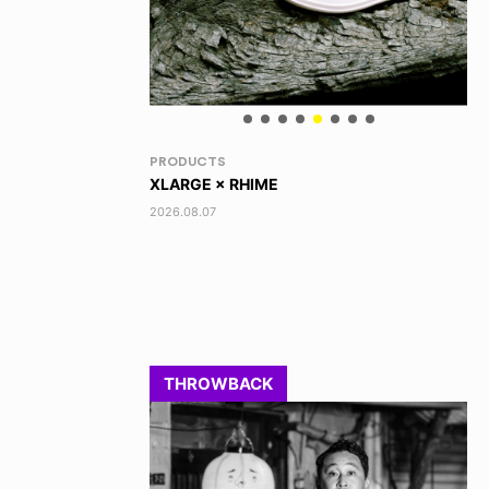
RANDOM
VO
DINOSAUR JR.
AK
2026.08.06
202
THROWBACK