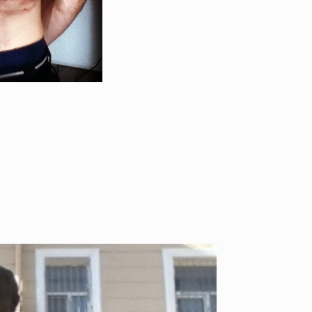
ID
VOICE
IZURU NAGAHARA / 永原依弦
TONY
2026.08.05
2026.08