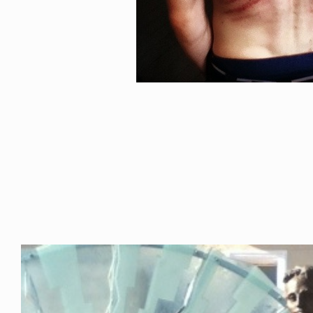
ICE OF FREEDOM
VOICE OF FREEDOM
IRA OZAWA / 尾澤 彰
TONY ALVA (ENGLISH)
2026.08.07
1.09.02