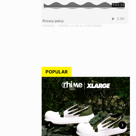
VHSMAG
·
VHSMIX vol.31 by YUNGJINNN
POPULAR