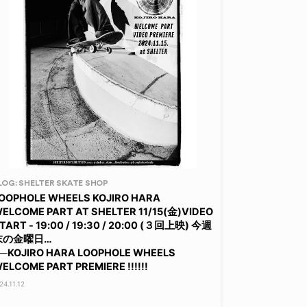
LOG: SHELTER SKATE SHOP
OOPHOLE WHEELS KOJIRO HARA
ELCOME PART AT SHELTER 11/15(金)VIDEO
TART - 19:00 / 19:30 / 20:00 (３回上映) 今週
末の金曜日…
─KOJIRO HARA LOOPHOLE WHEELS
ELCOME PART PREMIERE !!!!!!
24.11.12