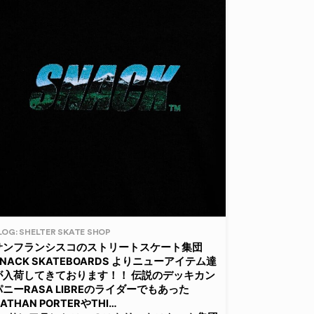
LOG: SHELTER SKATE SHOP
サンフランシスコのストリートスケート集団
SNACK SKATEBOARDS よりニューアイテム達
が入荷してきております！！ 伝説のデッキカン
パニーRASA LIBREのライダーでもあった
ATHAN PORTERやTHI…