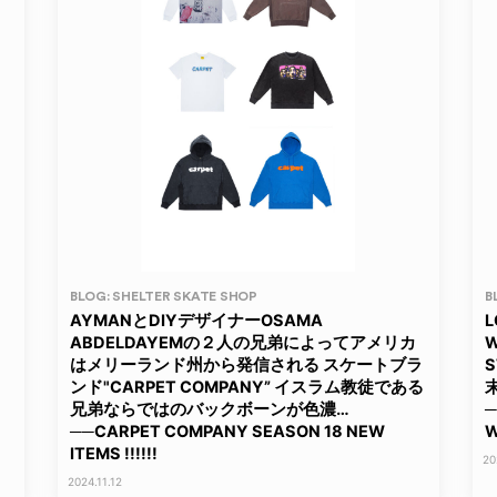
BLOG: SHELTER SKATE SHOP
B
AYMANとDIYデザイナーOSAMA
L
ABDELDAYEMの２人の兄弟によってアメリカ
W
はメリーランド州から発信される スケートブラ
S
ンド"CARPET COMPANY” イスラム教徒である
兄弟ならではのバックボーンが色濃…
─
──CARPET COMPANY SEASON 18 NEW
W
ITEMS !!!!!!
20
2024.11.12