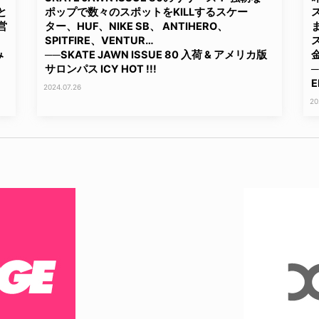
と
ポップで数々のスポットをKILLするスケー
営
ター、HUF、NIKE SB、 ANTIHERO、
SPITFIRE、VENTUR…
み
──SKATE JAWN ISSUE 80 入荷 & アメリカ版
サロンパス ICY HOT !!!
E
2024.07.26
20