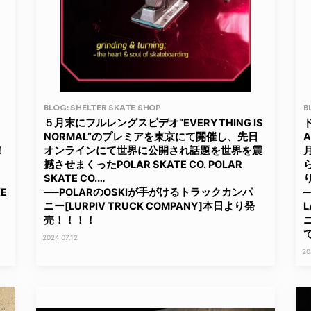
BLOG: SHELTER SKATE SHOP
B
５月末にフルレングスビデオ”EVERYTHING IS
NORMAL”のプレミアを東京にて開催し、先日
！
オンラインにて世界に公開され話題を世界を震
撼させまくったPOLAR SKATE CO. POLAR
SKATE CO.…
り
E
──POLARのOSKIが手がけるトラックカンパ
─
ニー[LURPIV TRUCK COMPANY]本日より発
売！！！！
2024.07.12
20