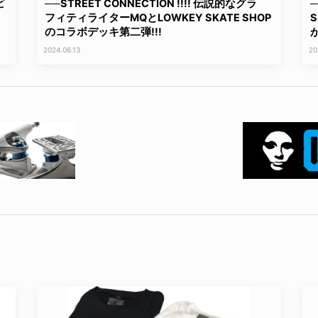
ビ
──STREET CONNECTION !!!! 伝説的なグラ
フィティライターMQとLOWKEY SKATE SHOP
のコラボデッキ第二弾!!!
2024.06.13
20