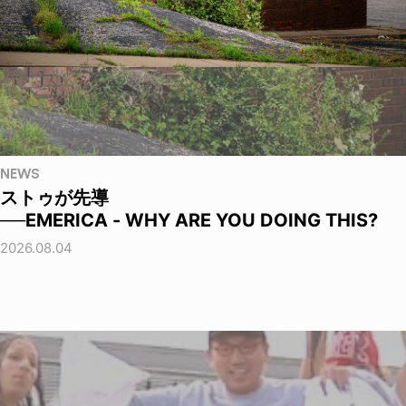
NEWS
ストゥが先導
──EMERICA - WHY ARE YOU DOING THIS?
2026.08.04