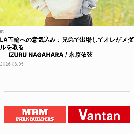
ID
LA五輪への意気込み：兄弟で出場してオレがメダ
ルを取る
──IZURU NAGAHARA / 永原依弦
2026.08.05