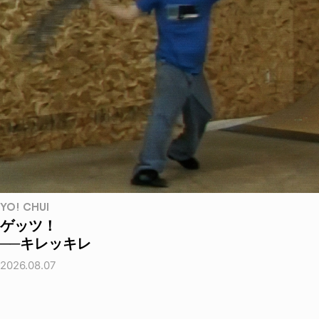
YO! CHUI
ゲッツ！
──キレッキレ
2026.08.07