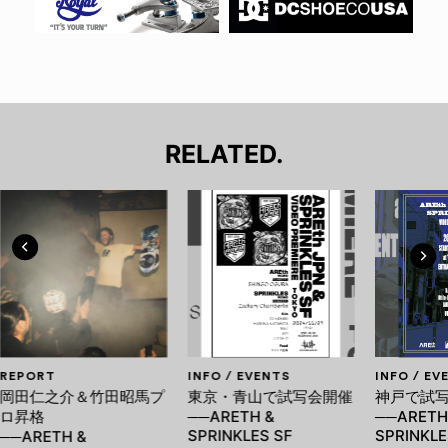
RELATED.
REPORT
INFO / EVENTS
INFO / EV
岡田仁之介＆竹田昭馬プ
東京・青山で試写会開催
神戸で試
ロ昇格
──ARETH &
──ARETH
SPRINKLES SF
SPRINKLE
──ARETH &