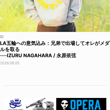
ID
LA五輪への意気込み：兄弟で出場してオレがメダ
ルを取る
──IZURU NAGAHARA / 永原依弦
2026.08.05