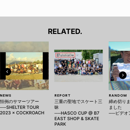
RELATED.
NEWS
REPORT
RANDOM
恒例のサマーツアー
三重の聖地でスケート三
締め切りま
──SHELTER TOUR
昧
ました
2023 × COCKROACH
──HASCO CUP @ B7
──ビデオ
EAST SHOP & SKATE
PARK