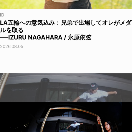
ID
LA五輪への意気込み：兄弟で出場してオレがメダ
ルを取る
──IZURU NAGAHARA / 永原依弦
2026.08.05