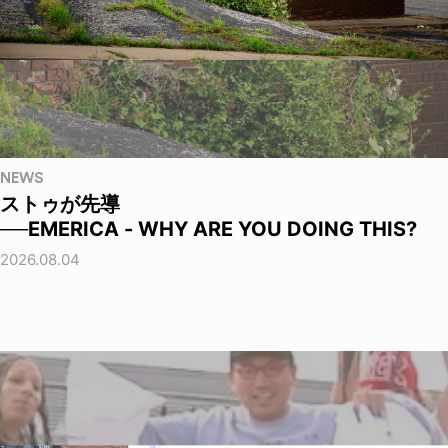
NEWS
ストゥが先導
──EMERICA - WHY ARE YOU DOING THIS?
2026.08.04