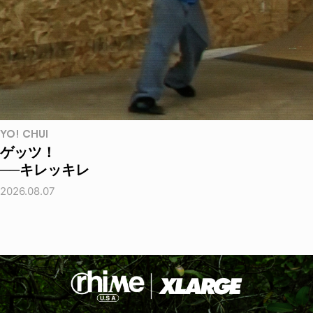
YO! CHUI
ゲッツ！
──キレッキレ
2026.08.07