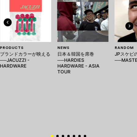
PRODUCTS
NEWS
RANDOM
ブランドカラーが映える
日本＆韓国を席巻
JPスケビ
──JACUZZI -
──HARDIES
──MASTE
HARDWARE
HARDWARE - ASIA
TOUR