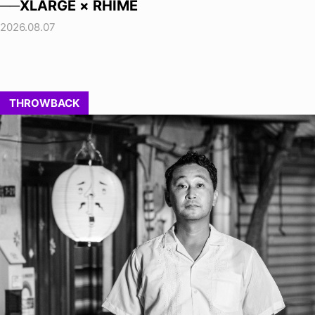
──XLARGE × RHIME
2026.08.07
THROWBACK