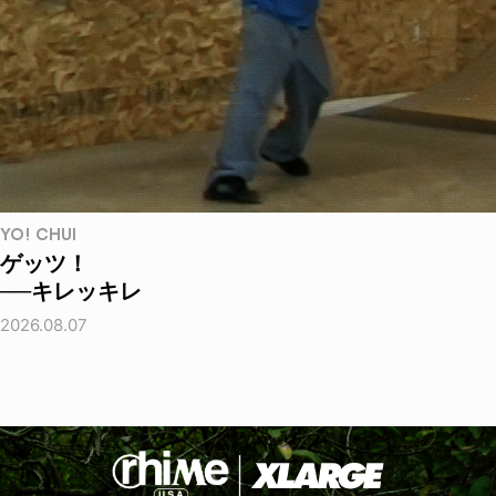
YO! CHUI
ゲッツ！
──キレッキレ
2026.08.07