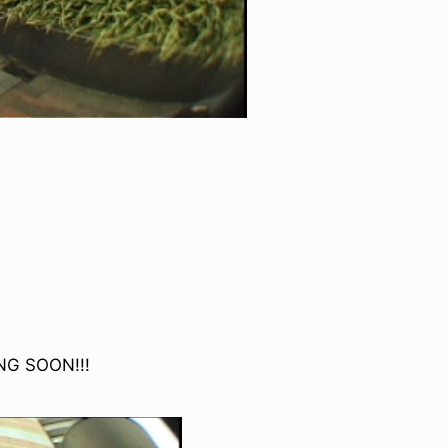
ID
VOICE
IZURU NAGAHARA / 永原依弦
TONY
2026.08.05
2026.08
G SOON!!!