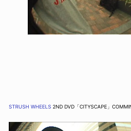
ICE OF FREEDOM
VOICE OF FREEDOM
IRA OZAWA / 尾澤 彰
TONY ALVA (ENGLISH)
2026.08.07
1.09.02
STRUSH WHEELS
2ND DVD「CITYSCAPE」COMMIN