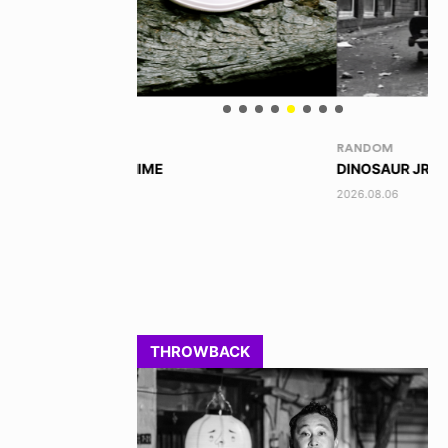
RANDOM
VO
DINOSAUR JR.
AK
2026.08.06
202
THROWBACK