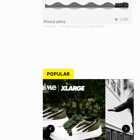
VHSMAG
·
VHSMIX vol.31 by YUNGJINNN
POPULAR