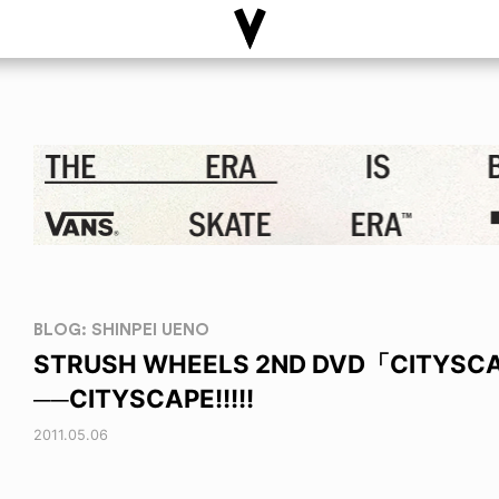
BLOG: SHINPEI UENO
STRUSH WHEELS 2ND DVD「CITYSCA
──CITYSCAPE!!!!!
2011.05.06