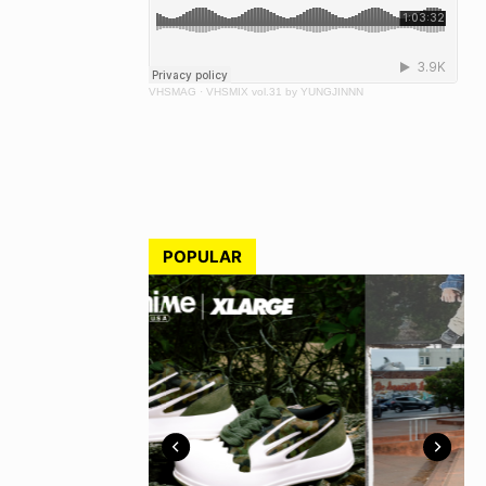
VHSMAG
·
VHSMIX vol.31 by YUNGJINNN
POPULAR