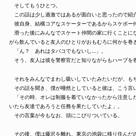
そしてもうひとつ。
この話は少し過激ではあるが面白いと思ったので紹
彼自身、結構コアなスケーターであるからスケボー
滑った後にみんなでスケート仲間の家に行くことにな
がら飲んでいると友人のひとりがおもむろに何かを巻
「ん？ あれはタバコでもないし…」。
そう、友人は彼を警察官だと知りながらもハーブを
それをみんなでまわし吸いしていたみたいだが、もち
その話を聞き、僕が唖然としていると彼は、こう言
「その時、オレは制服を着ていなかったから注意した
いたら友達であろうと任務を果たしていたよ」。
その言葉が今もなお、頭にこびりついている。
その後、僕は藤沢を離れ、東京の池袋に移り住んだ