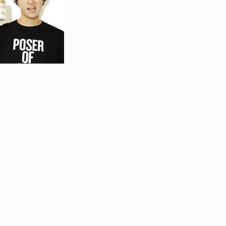
ID
VOICE
IZURU NAGAHARA / 永原依弦
TONY
2026.08.05
2026.08