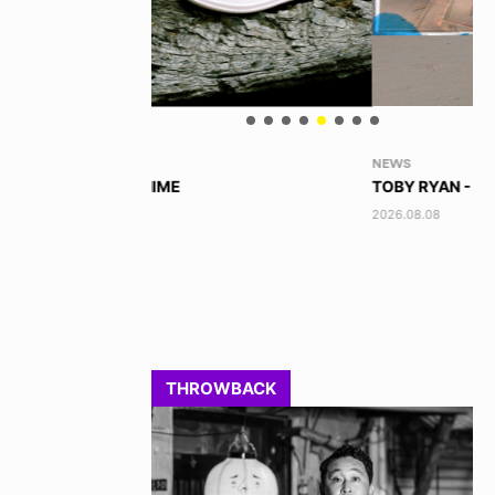
NEWS
VO
TOBY RYAN - PRO FOR REAL
AK
2026.08.08
202
THROWBACK