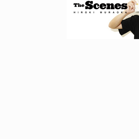
ICE OF FREEDOM
RANDOM
IRA OZAWA / 尾澤 彰
DINOSAUR JR.
2026.08.06
1.09.02