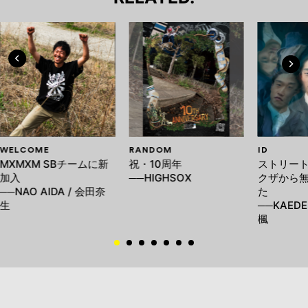
WELCOME
RANDOM
ID
MXMXM SBチームに新
祝・10周年
ストリー
加入
──HIGHSOX
クザから
──NAO AIDA / 会田奈
た
生
──KAEDE
楓