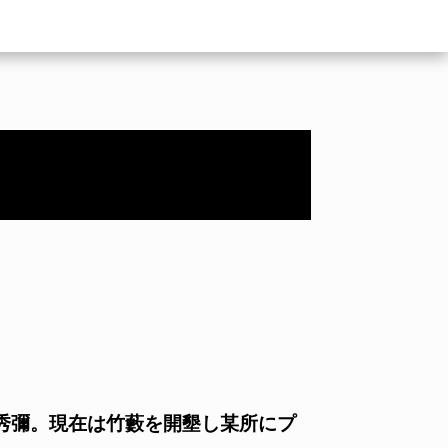
島秀彌。現在は竹藪を開墾し某所にプ