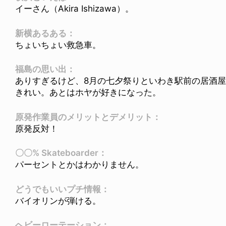
イーさん（Akira Ishizawa）。
新横あるある：
ちょいちょい救急車。
福島の思い出：
ありすぎるけど、8月の七夕祭りといわき駅前の居酒
きれい。あとはホヤが好きになった。
原発作業員のメリットとデメリット：
原発反対！
〇〇% Skateboarder：
パーセントとかはわかりません。
どうでもいいプチ情報：
バイオリンが弾ける。
ヘビーローテーション：