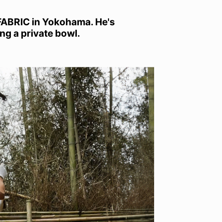
 FABRIC in Yokohama. He's
ng a private bowl.