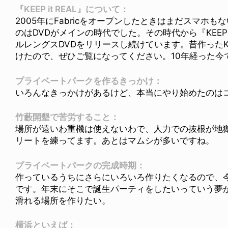
『KEEP it REAL』について：
2005年にFabricをオープンしたときはまだスマホ
のはDVDがメインの時代でした。その時代から『KEEP 
ルレングスDVDをリリースし続けています。昔作ったKEEP it
けたので、ぜひご覧になってください。10年経った今
プライベートパークを作るきっかけ：
いろんなきっかけがあるけど、本当にやり始めたのは
竹藪開墾で苦労すること：
場所が遠いわ重機は使えないわで、人力での抜根が地
リートを練ってます。あとはマムシが多いですね。
プライベートパークの完成時期：
作っているうちにさらにいろいろ作りたくなるので、
です。年末にそこで誕生パーティをしたいっていう夢
滑れる場所を作りたい。
横浜といえば：