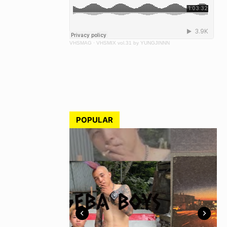
VHSMAG
·
VHSMIX vol.31 by YUNGJINNN
POPULAR