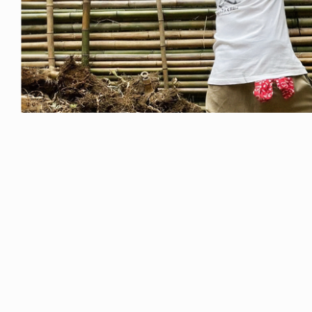
ICE OF FREEDOM
YA SAKAKIBARA / 榊原佳耶
6.07.30