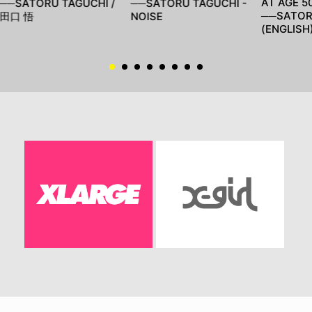
AT AGE 5
──SATORU TAGUCHI /
──SATORU TAGUCHI -
──SATOR
田口 悟
NOISE
(ENGLISH