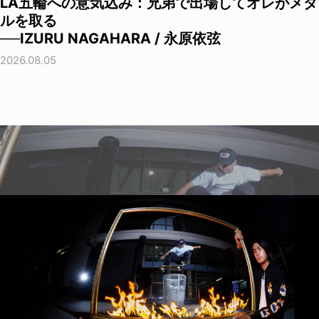
LA五輪への意気込み：兄弟で出場してオレがメダ
ルを取る
──IZURU NAGAHARA / 永原依弦
2026.08.05