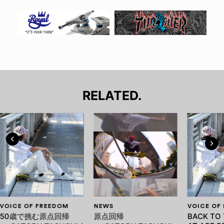
RELATED.
VOICE OF FREEDOM
NEWS
VOICE OF
50歳で挑む原点回帰
原点回帰
BACK TO