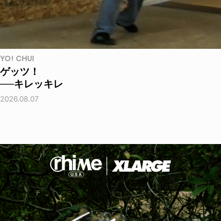
YO! CHUI
ゲッツ！
──キレッキレ
2026.08.07