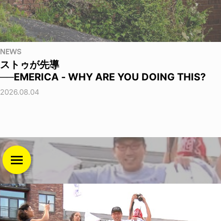
NEWS
ストゥが先導
──EMERICA - WHY ARE YOU DOING THIS?
2026.08.04