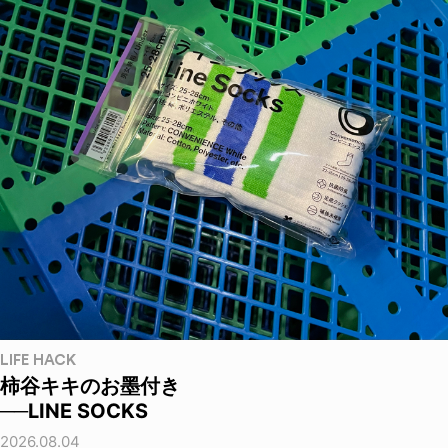
LIFE HACK
柿谷キキのお墨付き
──LINE SOCKS
2026.08.04