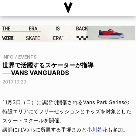
INFO / EVENTS
世界で活躍するスケーターが指導
──VANS VANGUARDS
2019.10.29
11月3日（日）に鵠沼で開催されるVans Park Seriesの
特設エリアにてフリーセッションとキッズを対象とした
スケートスクールを開催。
講師にはVansに所属する手塚まみと
小川希花
も参加。