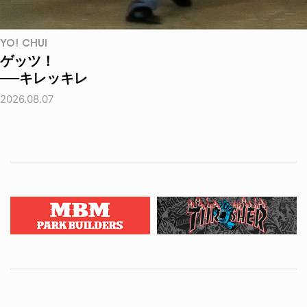
YO! CHUI
ゲッツ！
──キレッキレ
2026.08.07