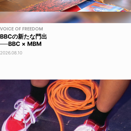
VOICE OF FREEDOM
BBCの新たな門出
──BBC × MBM
2026.08.10