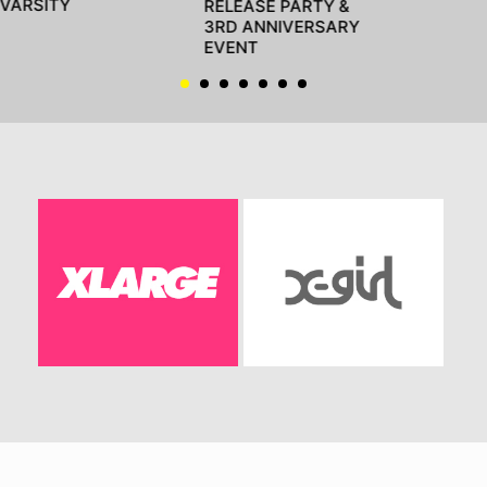
VARSITY
RELEASE PARTY &
3RD ANNIVERSARY
EVENT