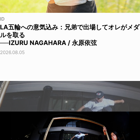
ID
LA五輪への意気込み：兄弟で出場してオレがメダ
ルを取る
──IZURU NAGAHARA / 永原依弦
2026.08.05