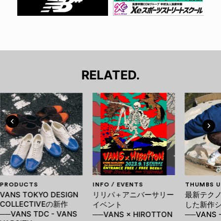
RELATED.
PRODUCTS
INFO / EVENTS
THUMBS U
VANS TOKYO DESIGN
リリパ＋アニバーサリー
最新テク
COLLECTIVEの新作
イベント
した新作
──VANS TDC - VANS
──VANS × HIROTTON
──VANS -