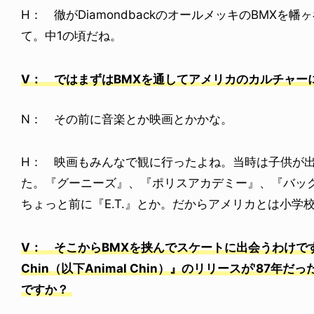
H： 徹がDiamondbackのオールメッキのBMXを幡ヶ谷
て。中1の頃だね。
V： ではまずはBMXを通してアメリカのカルチャー
N： その前に音楽とか映画とかかな。
H： 映画もみんなで観に行ったよね。当時は子供が
た。『グーニーズ』、『ポリスアカデミー』、『バッ
ちょっと前に『E.T.』とか。だからアメリカとは小学
V： そこからBMXを挟んでスケートに出会うわけですよね。『T
Chin（以下Animal Chin）』のリリースが'87年
ですか？