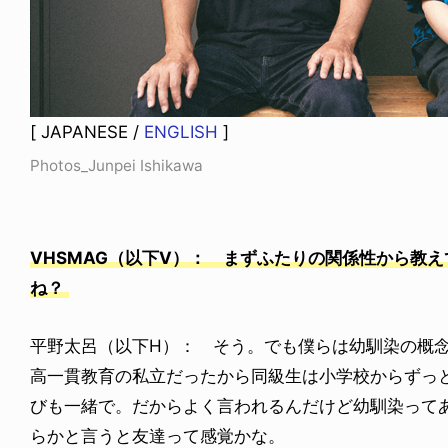
[ JAPANESE /
ENGLISH
]
NDOM
NEWS
Photos_Junpei Ishikawa
NOSAUR JR.
TOBY RYAN - PRO FOR RE
6.08.06
2026.08.08
VHSMAG（以下V）： まずふたりの関係性から教
ね？
平野太呂（以下H）： そう。でも僕らは幼馴染の概
高一貫教育の私立だったから同級生は小学校からずっ
びも一緒で。だからよく言われるんだけど幼馴染って
らかと言うと友達って感覚かな。