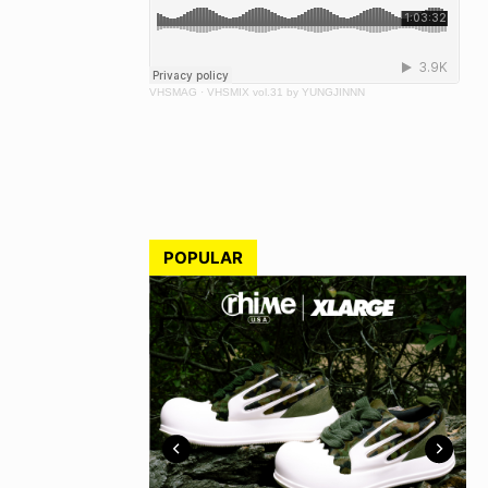
VHSMAG
·
VHSMIX vol.31 by YUNGJINNN
POPULAR