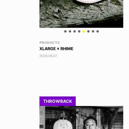
VOICE OF FREEDOM
RA
AKIRA OZAWA / 尾澤 彰
DI
202
2021.09.02
THROWBACK