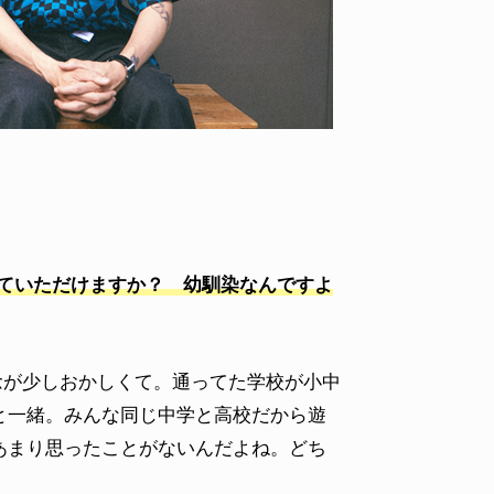
VOICE OF FREEDOM
VOICE
AL
TONY ALVA (ENGLISH)
TONY
2026.08.07
2026.08
えていただけますか？ 幼馴染なんですよ
念が少しおかしくて。通ってた学校が小中
と一緒。みんな同じ中学と高校だから遊
あまり思ったことがないんだよね。どち