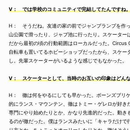
V： では学校のコミュニティで完結してたんですね
H： そうだね。友達の家の前でジャンプランプを作
山公園で滑ったり、ジャブ池に行ったり。スケーター
だから最初の頃の行動範囲はローカルだった。Circus 
自転車も置いてるホビーショップだったから、スケー
し。先輩スケーターがいるような感じでもなかった。
V： スケーターとして、当時のお互いの印象はどん
H： 徹は何をやるにしても早かった。ボーンズブリ
的にランス・マウンテン、徹はトミー・ゲレロが好き
専門にやり始めたりとか、かなり先進的だった。動き
るのが徹だった。僕はランスみたいに「キャラだけで
り方とか、ちょこっとオーリーしたりとか。徹はそう