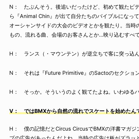
N： たぶんそう。後追いだったけど、初めて観たビデオは『F
ら『Animal Chin』が出て自分たちのバイブルにな
オーシャンサイドの大会のビデオとかを観たり。当時
もの、流れる曲、会場のお客さんとか…映り込むすべ
H： ランス（・マウンテン）が逆立ちで客に突っ込
N： それは『Future Primitive』のSactoのセクショ
H： そっか。そういうのよく観てたよね。いわゆる
V： ではBMXから自然の流れでスケートを始めたん
H： 僕の記憶だとCircus CircusでBMXの洋書
プの広告があったんだよね。当時の広告は板がズラッと