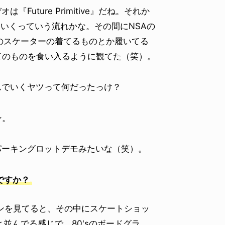
uture Primitive』だね。それか
っていくっていう流れかな。その間にNSAの
のスケーターの着てるものとか履いてる
てのものを食い入るように観てた（笑）。
んでいくヤツって何だったっけ？
ン。
パーキングロットデモみたいな（笑）。
ですか？
マガジンを見てると、その中にスケートショッ
並んでる感じで。80'sのボードグラ