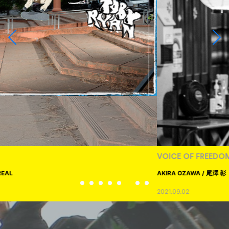
VOICE OF FREEDOM
AKIRA OZAWA / 尾澤 彰
2021.09.02