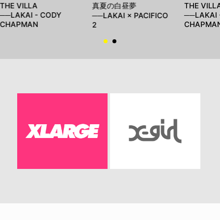
THE VILLA
真夏の白昼夢
THE VILL
──LAKAI - CODY
──LAKAI 
──LAKAI × PACIFICO
CHAPMAN
CHAPMA
2