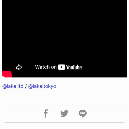
@lakailtd
/
@lakaitokyo