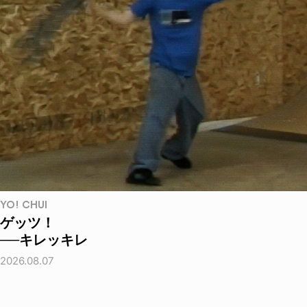
YO! CHUI
ゲッツ！
──キレッキレ
2026.08.07