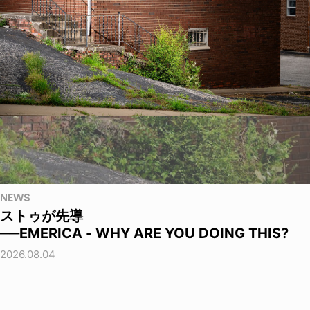
NEWS
ストゥが先導
──EMERICA - WHY ARE YOU DOING THIS?
2026.08.04