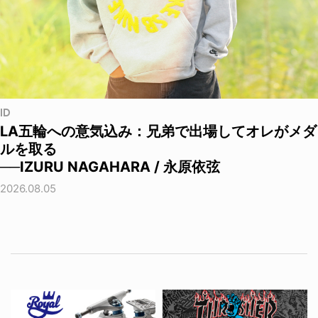
ID
LA五輪への意気込み：兄弟で出場してオレがメダ
ルを取る
──IZURU NAGAHARA / 永原依弦
2026.08.05