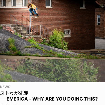
NEWS
ストゥが先導
──EMERICA - WHY ARE YOU DOING THIS?