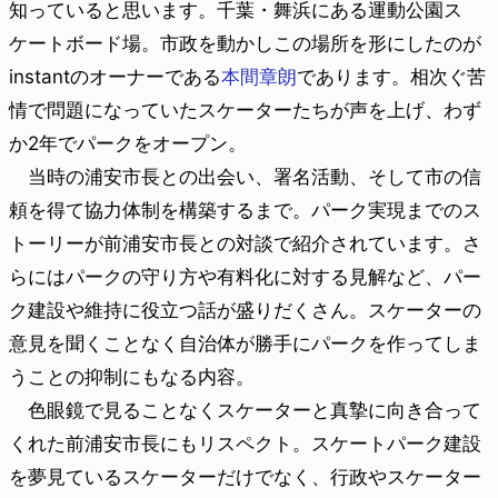
知っていると思います。千葉・舞浜にある運動公園ス
ケートボード場。市政を動かしこの場所を形にしたのが
instantのオーナーである
本間章朗
であります。相次ぐ苦
情で問題になっていたスケーターたちが声を上げ、わず
か2年でパークをオープン。
当時の浦安市長との出会い、署名活動、そして市の信
頼を得て協力体制を構築するまで。パーク実現までのス
トーリーが前浦安市長との対談で紹介されています。さ
らにはパークの守り方や有料化に対する見解など、パー
ク建設や維持に役立つ話が盛りだくさん。スケーターの
意見を聞くことなく自治体が勝手にパークを作ってしま
うことの抑制にもなる内容。
色眼鏡で見ることなくスケーターと真摯に向き合って
くれた前浦安市長にもリスペクト。スケートパーク建設
を夢見ているスケーターだけでなく、行政やスケーター