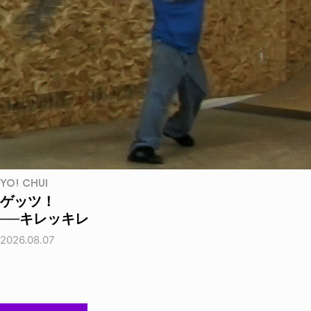
YO! CHUI
ゲッツ！
──キレッキレ
2026.08.07