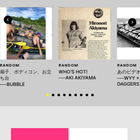
RANDOM
RANDOM
RANDOM
扇子、ボディコン、お立
WHO'S HOT!
あのビデ
──AKI AKIYAMA
ち台
──WYY ×
DAGGERS
──BUBBLE