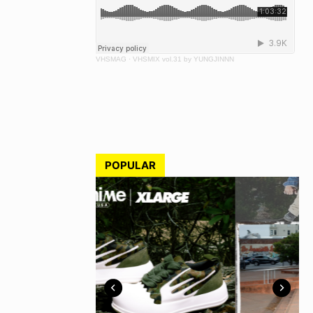
VHSMAG
·
VHSMIX vol.31 by YUNGJINNN
POPULAR