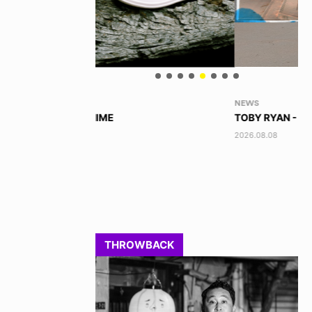
NEWS
VO
TOBY RYAN - PRO FOR REAL
AK
2026.08.08
202
THROWBACK