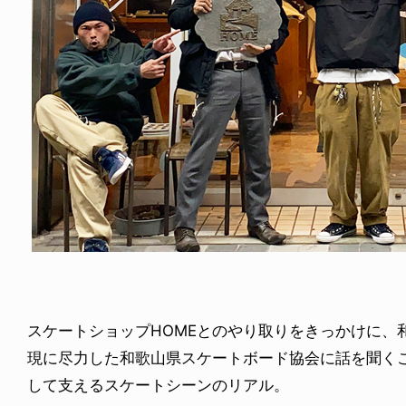
ICE OF FREEDOM
RANDOM
IRA OZAWA / 尾澤 彰
DINOSAUR JR.
2026.08.06
1.09.02
スケートショップHOMEとのやり取りをきっかけに、
現に尽力した和歌山県スケートボード協会に話を聞く
して支えるスケートシーンのリアル。