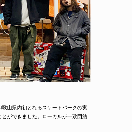
ID
VOICE
IZURU NAGAHARA / 永原依弦
TONY
2026.08.05
2026.08
和歌山県内初となるスケートパークの実
ことができました。ローカルが一致団結