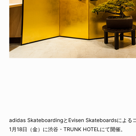
ICE OF FREEDOM
RANDOM
IRA OZAWA / 尾澤 彰
DINOSAUR JR.
2026.08.06
1.09.02
adidas SkateboardingとEvisen Skateb
1月18日（金）に渋谷・TRUNK HOTELにて開催。