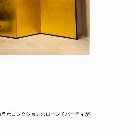
ID
VOICE
IZURU NAGAHARA / 永原依弦
TONY
2026.08.05
2026.08
oardsによるコラボコレクションのローンチパーティが