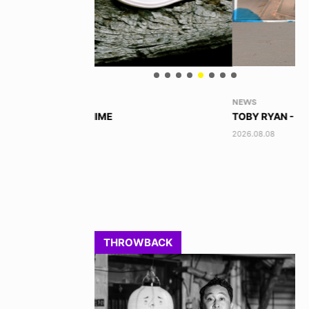
NEWS
VO
TOBY RYAN - PRO FOR REAL
AK
2026.08.08
202
THROWBACK