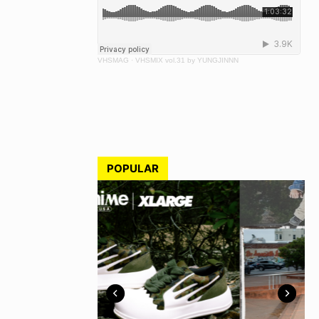
VHSMAG
·
VHSMIX vol.31 by YUNGJINNN
POPULAR