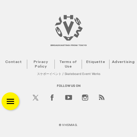
Contact
Privacy
Terms of
Etiquette
Advertising
Policy
Use
スケボーイベント / Skateboard Event Works
FOLLOW US ON
©
VHSMAG
.