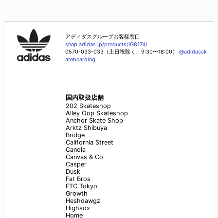
アディダスグループお客様窓口
shop.adidas.jp/products/IG8174/
0570-033-033（土日祝除く、9:30〜18:00）
@adidassk
ateboarding
国内取扱店舗
202 Skateshop
Alley Oop Skateshop
Anchor Skate Shop
Arktz Shibuya
Bridge
California Street
Canola
Canvas & Co
Casper
Dusk
Fat Bros
FTC Tokyo
Growth
Heshdawgz
Highsox
Home