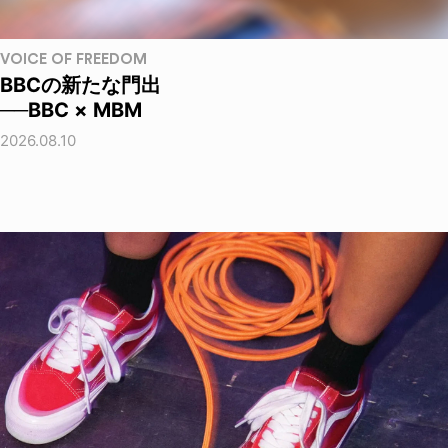
VOICE OF FREEDOM
BBCの新たな門出
──BBC × MBM
2026.08.10