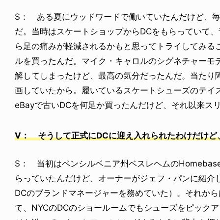
S： ある夏にウッドワードで働いていたんだけど、
だ。当時はスケートショップからDCをもらっていて
ら足の痛みが軽減されるかもと思ってトライしてみることに
ルを買ったんだ。マイク・キャロルのシグネチャーモ
解してしまったけど、最高の気分だったんだ。当たり
画していたから。履いているスケートシューズのテイ
eBayで古いDCを何足か買ったんだけど、それ以来
V： そうして正式にDCに迎え入れられたわけだけど
S： 当初はペンシルベニア州ベスレヘムのHomeba
らっていたんだけど、オーナーがジェフ・パンに紹介
DCのブランドマネージャーを務めていた）。それか
て、NYCのDCのショールームでもシューズをピック