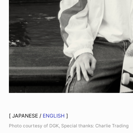
FE HACK
NEWS
NE SOCKS
HAGEBA BOYS 2026
6.08.04
2026.07.31
[ JAPANESE /
ENGLISH
]
Photo courtesy of DGK, Special thanks: Charlie Trading