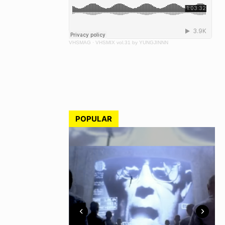
VHSMAG
·
VHSMIX vol.31 by YUNGJINNN
POPULAR