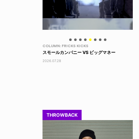
LIFE HACK
LI
 ビッグマネー
150 WALLET
LI
2026.07.28
202
THROWBACK