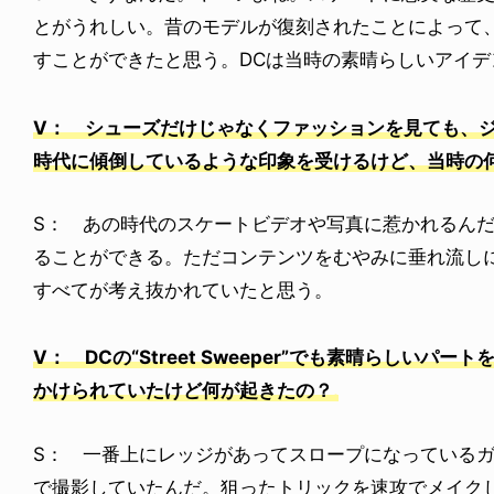
とがうれしい。昔のモデルが復刻されたことによって
すことができたと思う。DCは当時の素晴らしいアイ
V： シューズだけじゃなくファッションを見ても、ジョ
時代に傾倒しているような印象を受けるけど、当時の
S： あの時代のスケートビデオや写真に惹かれるん
ることができる。ただコンテンツをむやみに垂れ流し
すべてが考え抜かれていたと思う。
V： DCの“Street Sweeper”でも素晴らしい
かけられていたけど何が起きたの？
S： 一番上にレッジがあってスロープになっている
で撮影していたんだ。狙ったトリックを速攻でメイク