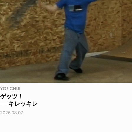
YO! CHUI
ゲッツ！
──キレッキレ
2026.08.07