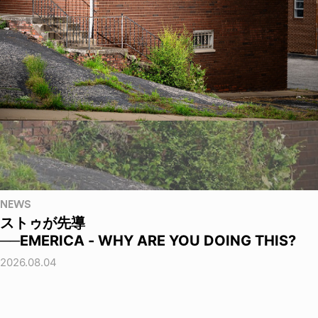
NEWS
ストゥが先導
──EMERICA - WHY ARE YOU DOING THIS?
2026.08.04