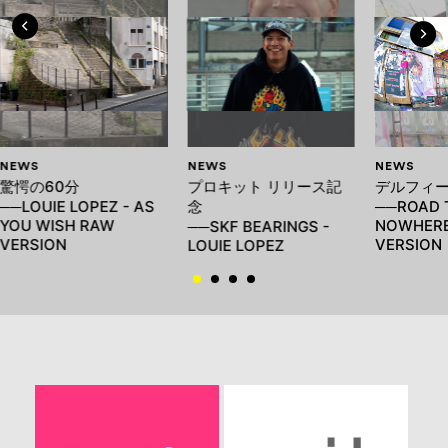
NEWS
NEWS
NEWS
驚愕の60分
プロキット リリース記
デルフィー
──LOUIE LOPEZ - AS
念
──ROAD 
YOU WISH RAW
NOWHER
──SKF BEARINGS -
VERSION
VERSION
LOUIE LOPEZ