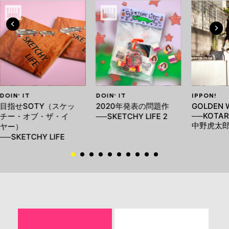
DOIN' IT
DOIN' IT
IPPON!
目指せSOTY（スケッ
2020年発表の問題作
GOLDEN 
──KOTAR
チー・オブ・ザ・イ
──SKETCHY LIFE 2
中野虎太
ヤー）
──SKETCHY LIFE