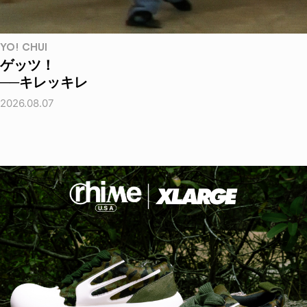
YO! CHUI
ゲッツ！
──キレッキレ
2026.08.07