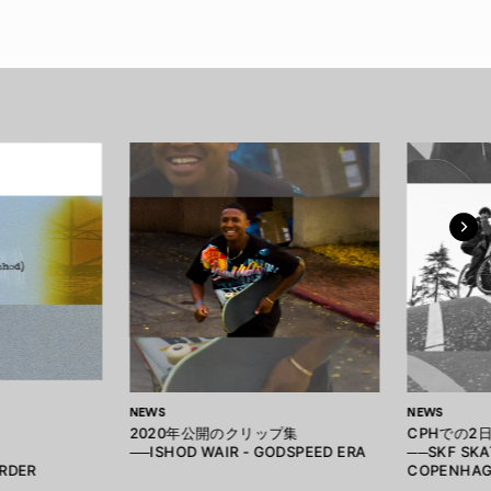
NEWS
NEWS
2020年公開のクリップ集
CPHでの2
──ISHOD WAIR - GODSPEED ERA
──SKF SKA
RDER
COPENHAG