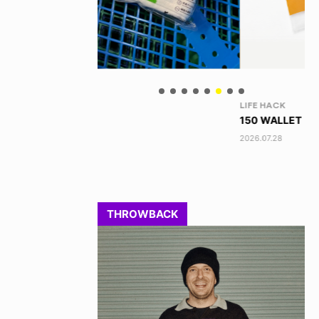
LIFE HACK
NE
150 WALLET
HA
2026.07.28
202
THROWBACK