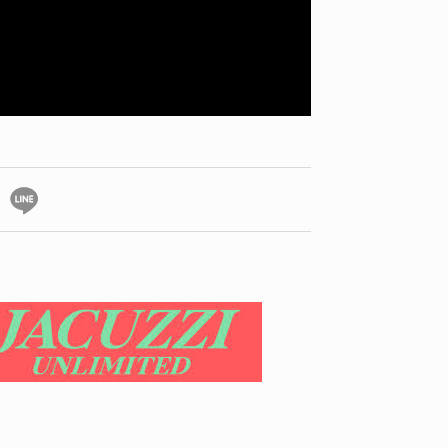
VOICE OF FREEDOM
KAYA SAKAKIBARA / 榊原佳耶
2026.07.30