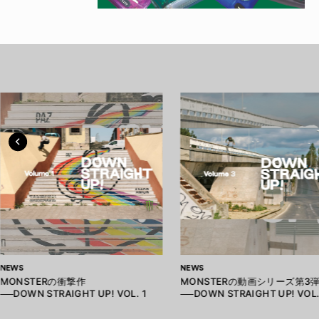
NEWS
NEWS
MONSTERの衝撃作
MONSTERの動画シリーズ第3
──DOWN STRAIGHT UP! VOL. 1
──DOWN STRAIGHT UP! VOL.