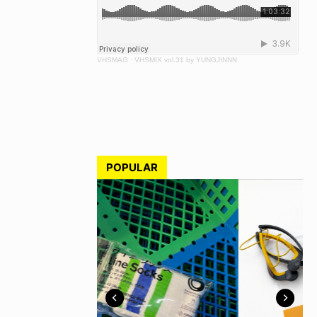
VHSMAG
·
VHSMIX vol.31 by YUNGJINNN
POPULAR