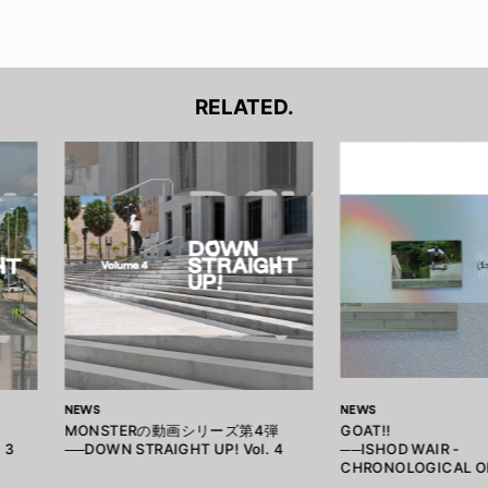
RELATED.
NEWS
NEWS
弾
MONSTERの動画シリーズ第4弾
GOAT!!
 3
──DOWN STRAIGHT UP! Vol. 4
──ISHOD WAIR -
CHRONOLOGICAL O