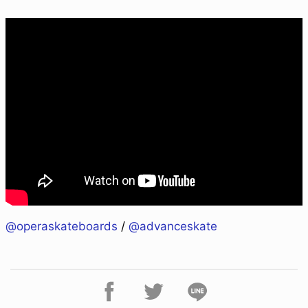
@operaskateboards
/
@advanceskate