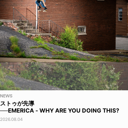
NEWS
ストゥが先導
──EMERICA - WHY ARE YOU DOING THIS?
2026.08.04