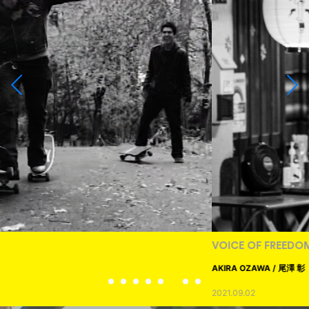
VOICE OF FREEDOM
AKIRA OZAWA / 尾澤 彰
2021.09.02