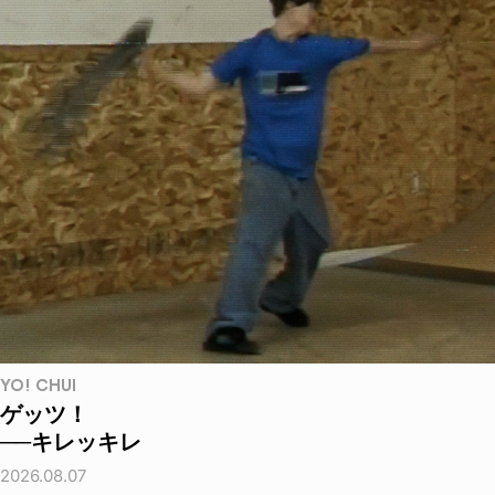
YO! CHUI
ゲッツ！
──キレッキレ
2026.08.07