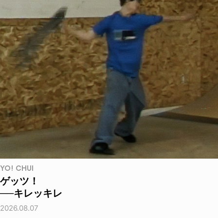
YO! CHUI
ゲッツ！
──キレッキレ
2026.08.07