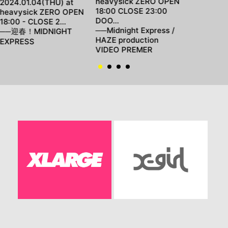
heavysick ZERO OPEN
2024.01.04(THU) at
18:00 CLOSE 23:00
heavysick ZERO OPEN
DOO…
18:00 - CLOSE 2…
──Midnight Express /
──迎春！MIDNIGHT
HAZE production
EXPRESS
VIDEO PREMER