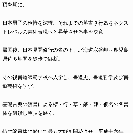
頂を期に、
日本男子の矜恃を深醒、それまでの落書き行為をネクス
トレベルの芸術表現へと昇華させる事を決意。
帰国後、日本見聞修行の名の下、北海道宗谷岬～鹿児島
県佐多岬間を徒歩で縦断。
その後書道師範学校へ入学し、書道史、書道哲学及び書
道芸術を学び、
基礎古典の臨書による楷・行・草・篆・隷・仮名の各書
体を研鑽し筆技を
磨く。
特に篆書体に於いて最も才能を開花させ、平成十六年、