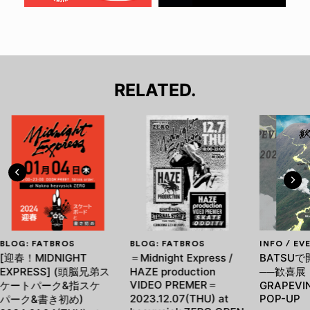
RELATED.
BLOG: FATBROS
BLOG: FATBROS
INFO / EV
[迎春！MIDNIGHT
＝Midnight Express /
BATSUで
EXPRESS] (頭脳兄弟ス
HAZE production
──歓喜展
VIDEO PREMER＝
ケートパーク&指スケ
GRAPEVIN
2023.12.07(THU) at
POP-UP
パーク&書き初め)