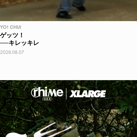
YO! CHUI
ゲッツ！
──キレッキレ
2026.08.07