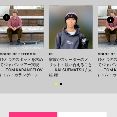
VOICE OF FREEDOM
ID
VOICE OF
ひとつのスポットを求め
家族がスケーターのメ
ひとつの
てジャパンツアー実現
リット：競い合えること
てジャパ
──TOM KARANGELOV
──KAI SUEMATSU / 末
──TOM K
/ トム・カランゲロフ
/ トム・
松 櫂