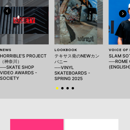
NEWS
LOOKBOOK
VOICE OF
HORRIBLE'S PROJECT
テキサス発のNEWカン
SLAM SO
（神奈川）
──ROME 
パニー
(ENGLISH
──SKATE SHOP
──VINYL
VIDEO AWARDS -
SKATEBOARDS -
SOCIETY
SPRING 2025