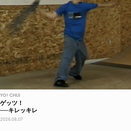
YO! CHUI
ゲッツ！
──キレッキレ
2026.08.07