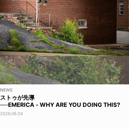
NEWS
ストゥが先導
──EMERICA - WHY ARE YOU DOING THIS?
2026.08.04