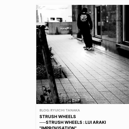
BLOG: RYUICHI TANAKA
STRUSH WHEELS
──STRUSH WHEELS : LUI ARAKI
"IMPROVISATION"