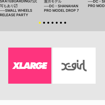
SKATEBOARDINGの試
激渋モデル
──DC - 
写もあり〼
PRO MOD
──DC - SHANAHAN
──SMALL WHEELS
PRO MODEL DROP 7
RELEASE PARTY