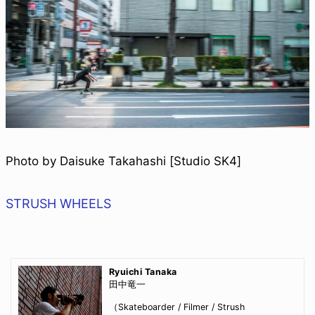
Photo by Daisuke Takahashi [Studio SK4]
STRUSH WHEELS
Ryuichi Tanaka
田中竜一
（Skateboarder / Filmer / Strush