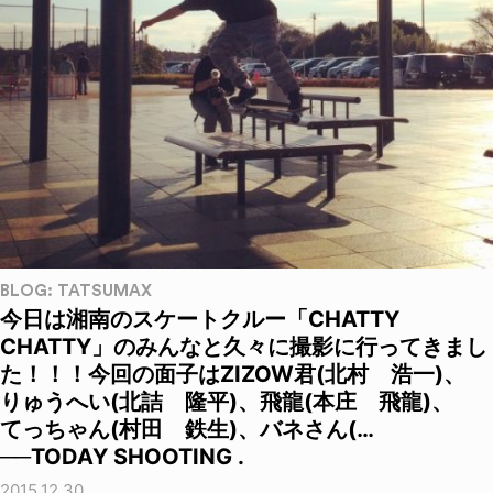
BLOG: TATSUMAX
今日は湘南のスケートクルー「CHATTY
CHATTY」のみんなと久々に撮影に行ってきまし
た！！！今回の面子はZIZOW君(北村 浩一)、
りゅうへい(北詰 隆平)、飛龍(本庄 飛龍)、
てっちゃん(村田 鉄生)、バネさん(…
──TODAY SHOOTING .
2015.12.30