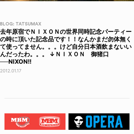
BLOG: TATSUMAX
去年原宿でＮＩＸＯＮの世界同時記念パーティー
の時に頂いた記念品です！！なんかまだ勿体無く
て使ってません。。。けど自分日本酒飲まないい
んだったわ。。。 ↓ＮＩＸＯＮ 御猪口
──NIXON!!
2012.01.17