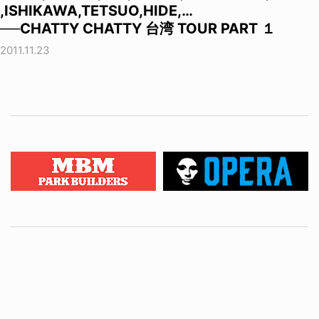
,ISHIKAWA,TETSUO,HIDE,…
──CHATTY CHATTY 台湾 TOUR PART １
2011.11.23