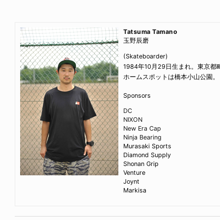
Tatsuma Tamano
玉野辰磨
(Skateboarder)
1984年10月29日生まれ。東京
ホームスポットは橋本小山公園。
Sponsors
DC
NIXON
New Era Cap
Ninja Bearing
Murasaki Sports
Diamond Supply
Shonan Grip
Venture
Joynt
Markisa