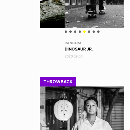
RANDOM
VO
DINOSAUR JR.
AK
2026.08.06
202
THROWBACK