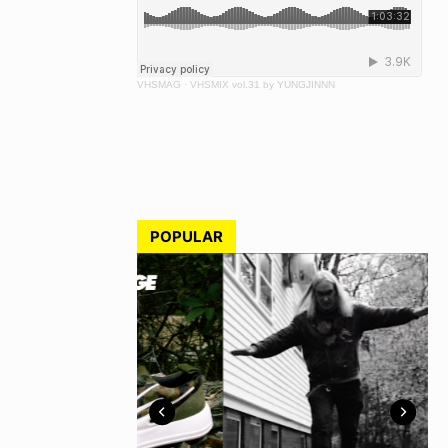
VHSMAG
·
VHSMIX vol.31 by YUNGJINNN
POPULAR