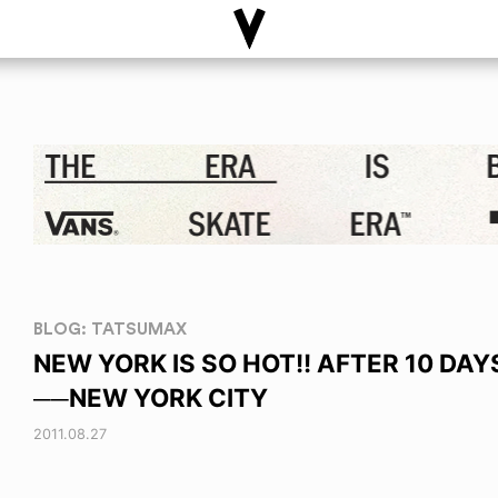
BLOG: TATSUMAX
NEW YORK IS SO HOT!! AFTER 10 DAY
──NEW YORK CITY
2011.08.27