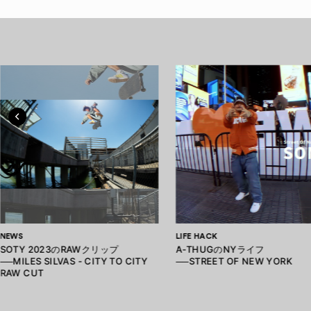
NEWS
LIFE HACK
SOTY 2023のRAWクリップ
A-THUGのNYライフ
──MILES SILVAS - CITY TO CITY
──STREET OF NEW YORK
RAW CUT