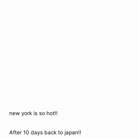
ICE OF FREEDOM
VOICE OF FREEDOM
IRA OZAWA / 尾澤 彰
TONY ALVA (ENGLISH)
2026.08.07
1.09.02
new york is so hot!!
After 10 days back to japan!!