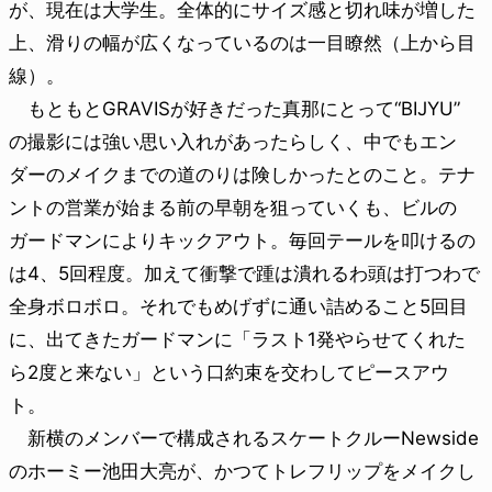
が、現在は大学生。全体的にサイズ感と切れ味が増した
上、滑りの幅が広くなっているのは一目瞭然（上から目
線）。
もともとGRAVISが好きだった真那にとって“BIJYU”
の撮影には強い思い入れがあったらしく、中でもエン
ダーのメイクまでの道のりは険しかったとのこと。テナ
ントの営業が始まる前の早朝を狙っていくも、ビルの
ガードマンによりキックアウト。毎回テールを叩けるの
は4、5回程度。加えて衝撃で踵は潰れるわ頭は打つわで
全身ボロボロ。それでもめげずに通い詰めること5回目
に、出てきたガードマンに「ラスト1発やらせてくれた
ら2度と来ない」という口約束を交わしてピースアウ
ト。
新横のメンバーで構成されるスケートクルーNewside
のホーミー池田大亮が、かつてトレフリップをメイクし