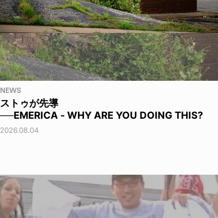
NEWS
ストゥが先導
──EMERICA - WHY ARE YOU DOING THIS?
2026.08.04