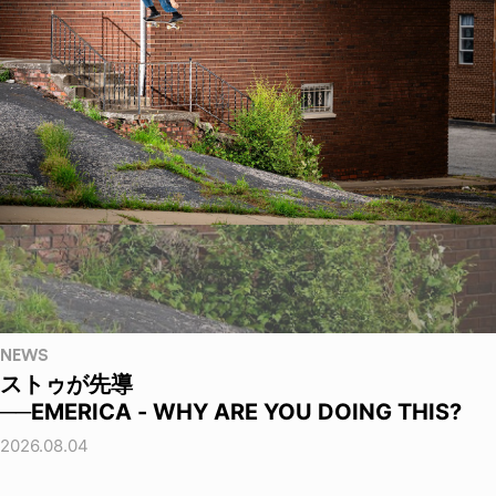
NEWS
ストゥが先導
──EMERICA - WHY ARE YOU DOING THIS?
2026.08.04