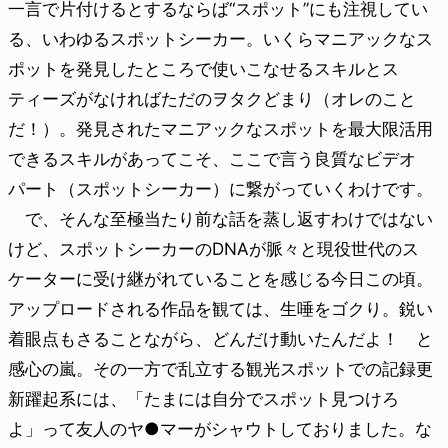
一言で片付けるとするならば“スポット”にも注視してい
る、いわゆるスポットシーカー。いくらマニアックなス
ポットを発見したところで使いこなせるスキルとス
ティーズがなければただのヲタクどまり（オレのこと
だ！）。発見されたマニアックなスポットを最大限活用
できるスキルがあってこそ、ここで言う良質なビデオ
パート（スポットシーカー）に繋がっていくわけです。
で、そんな至極当たり前な話を蒸し返すわけではない
けど、スポットシーカーのDNAが脈々と現役世代のス
ケーターに受け継がれていることを感じる今日この頃。
アップロードされる作品を観ては、生唾をゴクり。鋭い
着眼点もさることながら、どんだけ動いたんだよ！ と
感心の嵐。その一方で乱立する観光スポットでの記録更
新躍起系には、「たまには自分でスポット見つけろ
よ」って友人のヤ●マーがシャウトしておりました。な