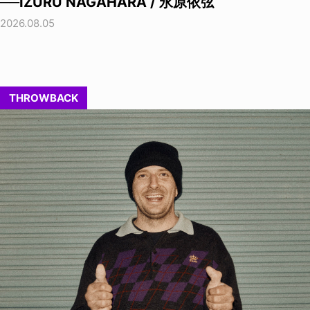
──IZURU NAGAHARA / 永原依弦
2026.08.05
THROWBACK