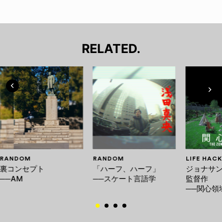
RELATED.
RANDOM
RANDOM
LIFE HACK
裏コンセプト
「ハーフ、ハーフ」
ジョナサ
──AM
──スケート言語学
監督作
──関心領