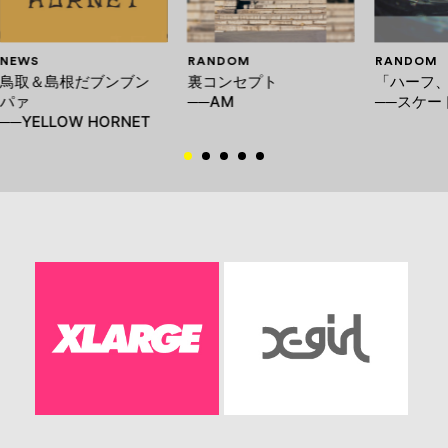
NEWS
RANDOM
RANDOM
鳥取＆島根だブンブン
裏コンセプト
「ハーフ
パァ
──AM
──スケー
──YELLOW HORNET