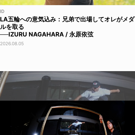
ID
LA五輪への意気込み：兄弟で出場してオレがメダ
ルを取る
──IZURU NAGAHARA / 永原依弦
2026.08.05