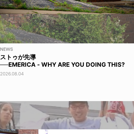
NEWS
ストゥが先導
──EMERICA - WHY ARE YOU DOING THIS?
2026.08.04