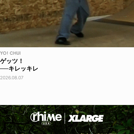
YO! CHUI
ゲッツ！
──キレッキレ
2026.08.07