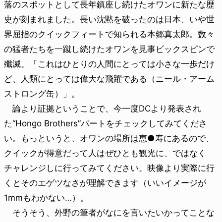
落のスポットとして長年鎮座し続けたオワンに新たな歴
史が刻まれました。長い沈黙を破ったのは日本、いや世
界屈指のクイックフィートで知られる本郷真太郎。数々
の猛者たちを一蹴し続けたオワンを見事ビックスピンで
殲滅。「これはひとりの人間にとっては小さな一歩だけ
ど、人類にとっては偉大な飛躍である（ニール・アーム
ストロング缶）」。
論より証拠ということで、今一度DCより発表され
た“Hongo Brothers”パートをチェックしてみてくださ
い。もっというと、オワンの場所は恵●寿にあるので、
クイックが得意だって人はぜひとも観光に、ではなく
チャレンジしに行ってみてください。映像より実際に行
くとそのエゲツなさが理解できます（いいイメージが
1mmもわかない…）。
そうそう、外野の筆者がなにを言いたいかってことな