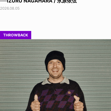
──IZURU NAGAHARA / 永原依弦
2026.08.05
THROWBACK