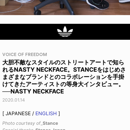
VOICE OF FREEDOM
大胆不敵なスタイルのストリートアートで知ら
れるNASTY NECKFACE。STANCEをはじめさ
まざまなブランドとのコラボレーションを手掛
けてきたアーティストの等身大インタビュー。
──NASTY NECKFACE
2020.01.14
[ JAPANESE /
ENGLISH
]
Photo courtesy of
_
Stance