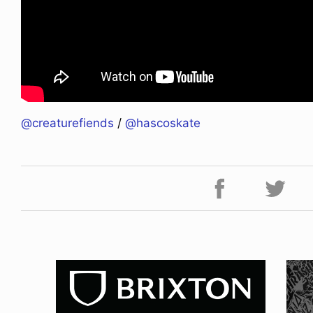
FE HACK
NEWS
NE SOCKS
HAGEBA BOYS 2026
@creaturefiends
/
@hascoskate
6.08.04
2026.07.31