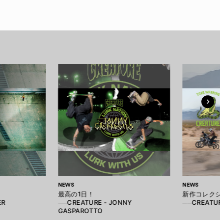
NEWS
NEWS
最高の1日！
新作コレク
ER
──CREATURE - JONNY
──CREATUR
GASPAROTTO