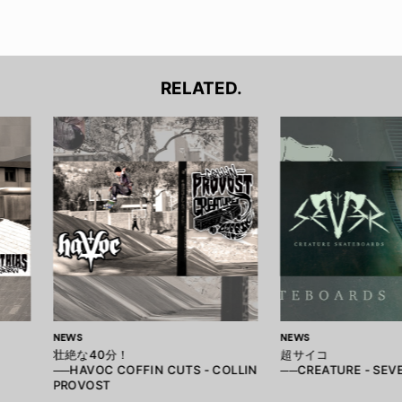
RELATED.
NEWS
NEWS
壮絶な40分！
超サイコ
──HAVOC COFFIN CUTS - COLLIN
──CREATURE - SEV
PROVOST