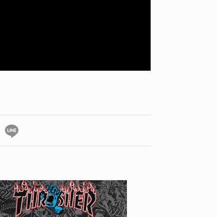
YO! CHUI
VOICE
あの時のあの写真
KAYA
2026.07.31
2026.07