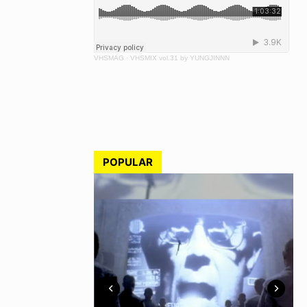
VHSMAG
·
VHSMIX vol.31 by YUNGJINNN
POPULAR