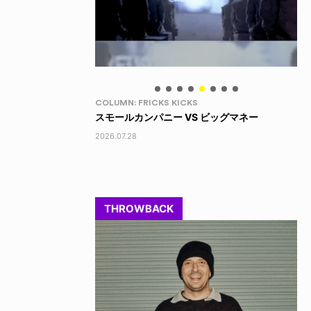
LIFE HACK
LI
 ビッグマネー
150 WALLET
LI
2026.07.28
202
THROWBACK