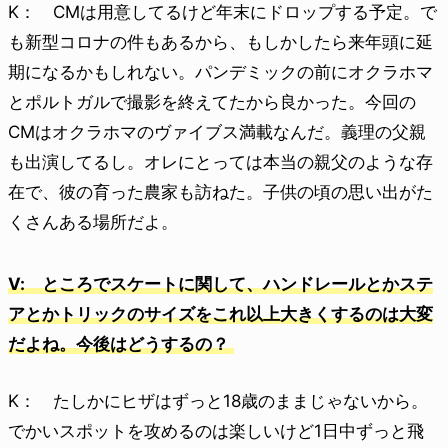
K： CMは用意してるけど年末にドロップする予定。で
も新型コロナの件もあるから、もしかしたら来年頭に延
期になるかもしれない。パンデミックの前にオクラホマ
とポルトガルで撮影を終えてたから良かった。今回の
CMはオクラホマのヴァイブス満載なんだ。義理の父親
も出演してるし。オレにとっては本当の親父のような存
在で、彼の育った農家も訪ねた。子供の頃の思い出がた
くさんある場所だよ。
V: ところでスケートに関して、ハンドレールとかステ
アとかトリックのサイズをこれ以上大きくするのは大変
だよね。今後はどうするの？
K： たしかにヒザはずっと18歳のままじゃないから。
でかいスポットを攻めるのは楽しいけど1日中ずっと飛